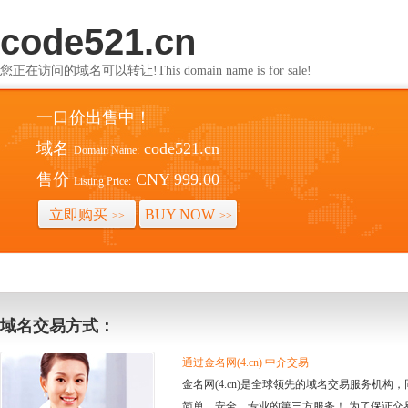
code521.cn
您正在访问的域名可以转让!This domain name is for sale!
一口价出售中！
域名
code521.cn
Domain Name:
售价
CNY 999.00
Listing Price:
立即购买
BUY NOW
>>
>>
域名交易方式：
通过金名网(4.cn) 中介交易
金名网(4.cn)是全球领先的域名交易服务机
简单、安全、专业的第三方服务！ 为了保证交