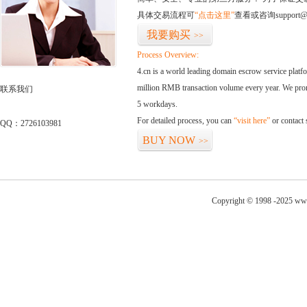
具体交易流程可
“点击这里”
查看或咨询support@
我要购买
>>
Process Overview:
4.cn is a world leading domain escrow service plat
million RMB transaction volume every year. We promi
联系我们
5 workdays.
For detailed process, you can
“visit here”
or contact
QQ：2726103981
BUY NOW
>>
Copyright © 1998 -2025 www